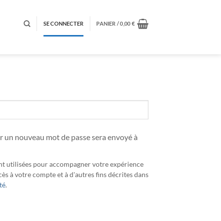
SE CONNECTER
PANIER /
0,00
€
ir un nouveau mot de passe sera envoyé à
nt utilisées pour accompagner votre expérience
cès à votre compte et à d'autres fins décrites dans
té
.