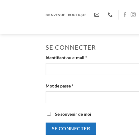
Passer
au
BIENVENUE
BOUTIQUE
contenu
SE CONNECTER
Obligatoire
Identifiant ou e-mail
*
Obligatoire
Mot de passe
*
Se souvenir de moi
SE CONNECTER