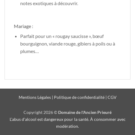
notes exotiques à découvrir.
Mariage :
Parfait pour un « rougay saucisse », bœuf
bourguignon, viande rouge, gibiers à poils ou à
plumes…
Mentions Légales
|
Politique de confidentialité
|
CGV
Copyright 2026 ©
Domaine de l'Ancien Prieuré
L'abus d'alcool est dangereux pour la santé. À consommer avec
modération.