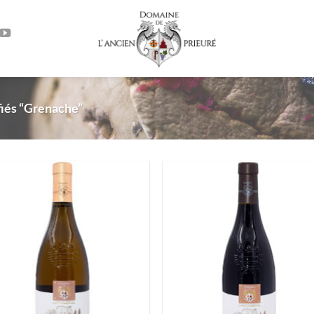
fiés “Grenache”
Ajouter
Ajou
à la liste
à la l
de
d
souhaits
souha