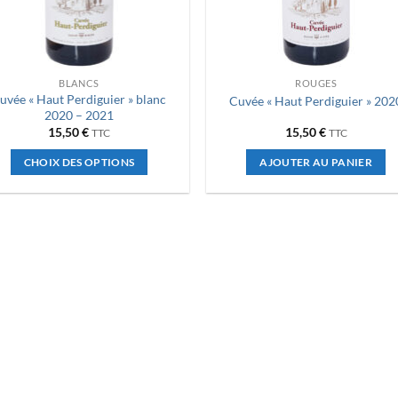
BLANCS
ROUGES
uvée « Haut Perdiguier » blanc
Cuvée « Haut Perdiguier » 202
2020 – 2021
15,50
€
15,50
€
TTC
TTC
CHOIX DES OPTIONS
AJOUTER AU PANIER
Ce
produit
a
plusieurs
variations.
Les
options
peuvent
être
choisies
sur