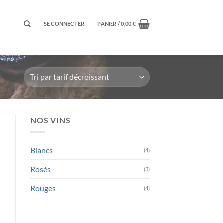
SE CONNECTER
PANIER /
0,00
€
NOS VINS
ter
iste
Blancs
(4)
e
its
Rosés
(3)
Rouges
(4)