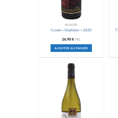
ROUGES
C
Cuvée « Gladiator » 2020
26,90
€
TTC
AJOUTER AU PANIER
Ajouter
à la liste
de
souhaits